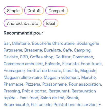
Simple
Gratuit
Complet
Android, iOs, etc
Idéal
Recommandé pour
Bar
,
Billetterie
,
Boucherie Charcuterie
,
Boulangerie
Patisserie
,
Brasserie
,
Buraliste
,
Café
,
Camping
,
Caviste
,
CBD
,
Coffee shop
,
Coiffeur
,
Commerce
,
Commerce ambulant
,
Epicerie
,
Fleuriste
,
Food truck
,
Fromagerie
,
Institut de beauté
,
Librairie
,
Magasin
,
Magasin alimentaire
,
Magasin vêtement
,
Marché
,
Pharmacie
,
Pizzeria
,
Poissonnerie
,
Pour association
,
Pressing
,
Prêt à porter
,
Restaurant
,
Restauration
rapide - Fast food
,
Salon de thé
,
Snack
,
Supermarché
,
Parfumerie
,
Prestations de service
,
E-